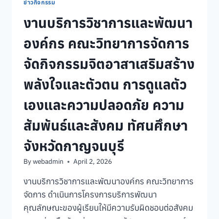
ต่าง
ข่าวกิจกรรม
ประเทศ
งานบริการวิชาการและพัฒนา
ของ
มหาวิทยาลัย
องค์กร คณะวิทยาการจัดการ
สวนดุสิต
FROM
จัดกิจกรรมจิตอาสาเสริมสร้าง
COLLABORATION
TO
พลังใจและตัวตน การดูแลตัว
CO-
CREATION
เองและความปลอดภัย ความ
IN
HIGHER
สัมพันธ์และสังคม ทัศนศึกษา
EDUCATION
จาก
จังหวัดกาญจนบุรี
ความ
ร่วม
By
webadmin
April 2, 2026
มือ
สู่
งานบริการวิชาการและพัฒนาองค์กร คณะวิทยาการ
การ
จัดการ ดำเนินการโครงการบริการพัฒนา
สร้างสรรค์
การ
คุณลักษณะของผู้เรียนให้มีความรับผิดชอบต่อสังคม
ศึกษา