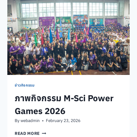
ร่วม”สวม
ใส่
ผ้า
ไทย
ให้
สนุก
ทุก
วัน
พุธ”
ข่าวกิจกรรม
ภาพกิจกรรม M-Sci Power
Games 2026
By
webadmin
February 23, 2026
ภาพ
READ MORE