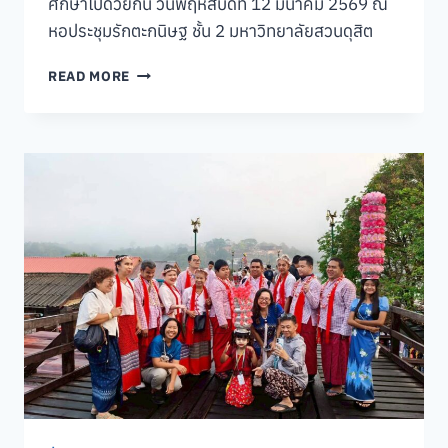
ศึกษาไปด้วยกัน วันพฤหัสบดีที่ 12 มีนาคม 2569 ณ
หอประชุมรักตะกนิษฐ ชั้น 2 มหาวิทยาลัยสวนดุสิต
คณะ
READ MORE
วิทยาการ
จัดการ
เข้า
ร่วม
การ
ประชุม
เครือ
ข่าย
ความ
ร่วม
มือ
ทาง
วิชาการ
ทั้ง
ใน
ประเทศ
และ