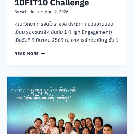
10FIT10 Challenge
และ
ความ
By
webadmin
April 2, 2026
ปลอดภัย
ความ
คณะวิทยาการจัดได้รางวัล ประเภท หน่วยงานยอด
สัมพันธ์
เยี่ยม รองชนะเลิศ อันดับ 1 (High Engagement)
และ
สังคม
เมื่อวันที่ 9 มีนาคม 2569 ณ อาคารรักตะกนิษฐ ชั้น 1
ทัศนศึกษา
จังหวัด
กิจกรรม
READ MORE
กาญจนบุรี
#SDU10FIT10
การ
ประกาศ
ผล
รางวัล
SDU
10FIT10
CHALLENGE