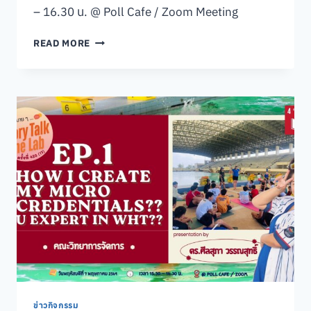
– 16.30 น. @ Poll Cafe / Zoom Meeting
กิจกรรม
READ MORE
“คุย
สบายๆ…
STORY
TALK
ONE
LAB“
ครั้ง
ที่
424
(18)
ข่าวกิจกรรม