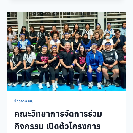
จัดการ
ร่วม
กับ
สวน
ดุ
สิต
โพล
จัด
กิจกรรม“คุย
สบายๆ…
STORY
TALK
ONE
LAB“
ครั้ง
ที่
423
ข่าวกิจกรรม
(17)
คณะวิทยาการจัดการร่วม
กิจกรรม เปิดตัวโครงการ