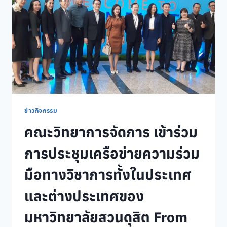
“SDU
STEP
UP”
ส่ง
เสริมสุข
ภาพ
บุคลากร
ก้าว
สู่
การ
เป็น
ข่าวกิจกรรม
มหาวิทยาลัย
คณะวิทยาการจัดการ เข้าร่วม
แห่ง
ความ
การประชุมเครือข่ายความร่วม
สุข
อย่าง
มือทางวิชาการทั้งในประเทศ
ยั่งยืน
และต่างประเทศของ
มหาวิทยาลัยสวนดุสิต From