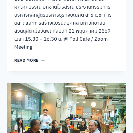
ผศ.ศุภวรรณ อภิชาติไตรสรณ์ ประธานกรรมการ
บริหารหลักสูตรบริหารธุรกิจบัณฑิต สาขาวิชาการ
ตลาดและการสร้างแบรนด์บุคคล มหาวิทยาลัย
สวนดุสิต เมื่อวันพฤหัสบดีที่ 21 พฤษภาคม 2569
เวลา 15.30 – 16.30 น. @ Poll Cafe / Zoom
Meeting
กิจกรรม
READ MORE
“คุย
สบายๆ…
STORY
TALK
ONE
LAB“
ครั้ง
ที่
425
(19)