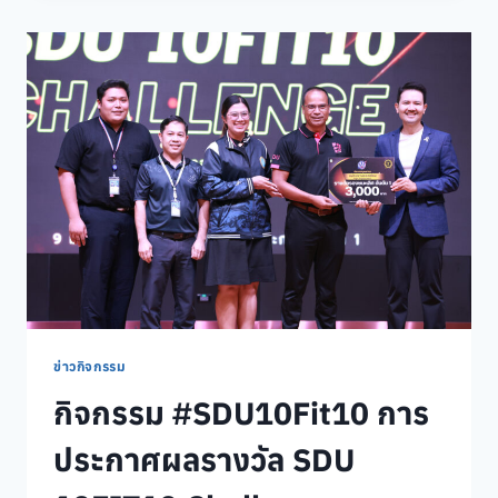
และ
พัฒนา
องค์กร
คณะ
วิทยาการ
จัดการ
จัด
กิจกรรม
จิต
อาสา
เสริม
สร้าง
พลัง
ใจ
และ
ตัว
ข่าวกิจกรรม
ตน
กิจกรรม #SDU10Fit10 การ
การ
ดูแล
ประกาศผลรางวัล SDU
ตัว
เอง