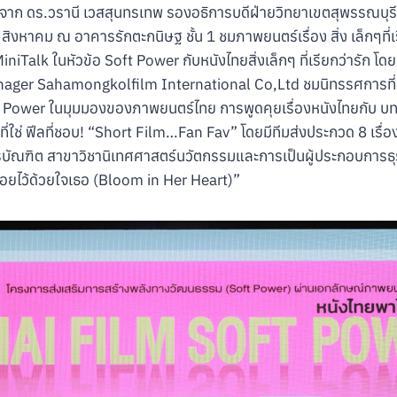
ิจาก ดร.วรานี เวสสุนทรเทพ รองอธิการบดีฝ่ายวิทยาเขตสุพรรณบุรี
29 สิงหาคม ณ อาคารรักตะกนิษฐ ชั้น 1 ชมภาพยนตร์เรื่อง สิ่ง เล็กๆที่
iTalk ในหัวข้อ Soft Power กับหนังไทยสิ่งเล็กๆ ที่เรียกว่ารัก โดย
ager Sahamongkolfilm International Co,Ltd ชมนิทรรศการที่จะนำ
ft Power ในมุมมองของภาพยนตร์ไทย การพูดคุยเรื่องหนังไทยกับ 
่ใช่ ฟีลที่ชอบ! “Short Film…Fan Fav” โดยมีทีมส่งประกวด 8 เรื่อ
บัณฑิต สาขาวิชานิเทศศาสตร์นวัตกรรมและการเป็นผู้ประกอบการธุ
“ร้อยไว้ด้วยใจเธอ (Bloom in Her Heart)”